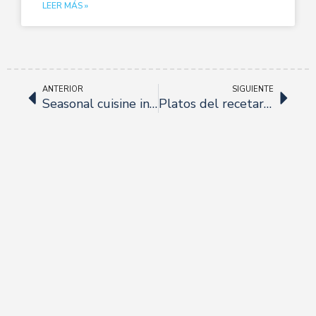
LEER MÁS »
ANTERIOR
SIGUIENTE
Seasonal cuisine in Doña Clara
Platos del recetario sevillano, Don Carlos.