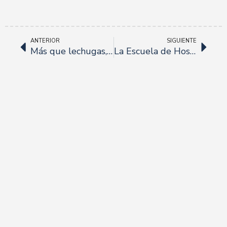
ANTERIOR
SIGUIENTE
Más que lechugas, productores de hortalizas ecológicas certificadas.
La Escuela de Hostelería Fundación Cruzcampo, galardonada por la Junta de Andalucía.