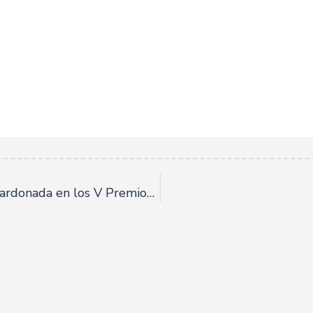
Coca-Cola European Partners, galardonada en los V Premios Responsabilidad Social Empresarial.