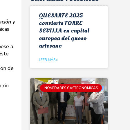
QUESARTE 2025
ación y
convierte TORRE
icas
SEVILLA en capital
europea del queso
artesano
pese a
este
LEER MÁS »
ión de
orio
NOVEDADES GASTRONÓMICAS