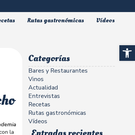
ecetas
Rutas gastronómicas
Vídeos
Abrir 
Categorías
Bares y Restaurantes
Vinos
Actualidad
cho
Entrevistas
Recetas
Rutas gastronómicas
Vídeos
cademia
Entradas recientes
con la