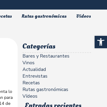
ecetas
Rutas gastronómicas
Vídeos
Abrir 
Categorías
Bares y Restaurantes
Vinos
Actualidad
Entrevistas
Recetas
Rutas gastronómicas
enta lo
Vídeos
an para
(14 de
Entradas recientes