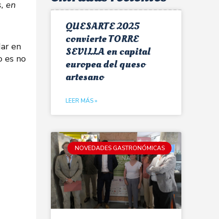
, en
QUESARTE 2025
convierte TORRE
dar en
SEVILLA en capital
o es no
europea del queso
artesano
LEER MÁS »
NOVEDADES GASTRONÓMICAS