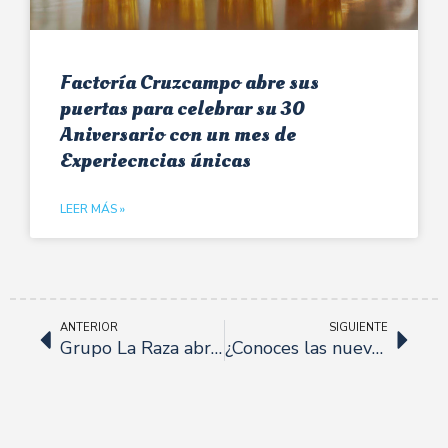
Factoría Cruzcampo abre sus
puertas para celebrar su 30
Aniversario con un mes de
Experiecncias únicas
LEER MÁS »
ANTERIOR
SIGUIENTE
Grupo La Raza abre el restaurante Los Corales bajo un nuevo concepto gastronómico.
¿Conoces las nuevas instalaciones del Restaurante Barbiana?