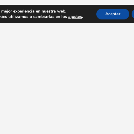
a mejor experiencia en nuestra web.
Aceptar
ies utilizamos o cambiarlas en los
ajustes
.
Enalces destacados
Con
Bares y Restaurantes
info@
Actualidad
Entrevistas
Recetas
Rutas gastronómicas
Guías publicadas
Vídeos