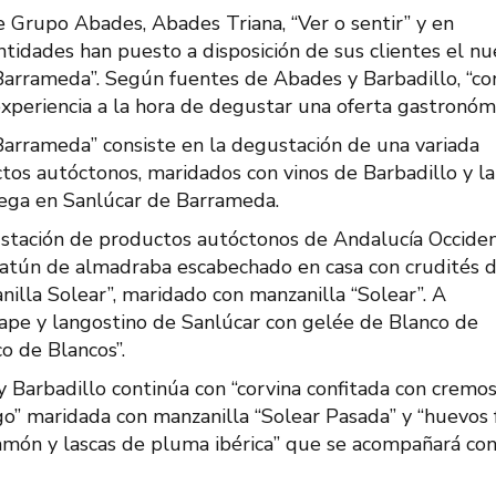
e Grupo Abades, Abades Triana, “Ver o sentir” y en
tidades han puesto a disposición de sus clientes el n
Barrameda”. Según fuentes de Abades y Barbadillo, “co
a experiencia a la hora de degustar una oferta gastronómi
Barrameda” consiste en la degustación de una variada
os autóctonos, maridados con vinos de Barbadillo y la
odega en Sanlúcar de Barrameda.
stación de productos autóctonos de Andalucía Occiden
“atún de almadraba escabechado en casa con crudités 
lla Solear”, maridado con manzanilla “Solear”. A
rape y langostino de Sanlúcar con gelée de Blanco de
o de Blancos”.
 Barbadillo continúa con “corvina confitada con cremo
go” maridada con manzanilla “Solear Pasada” y “huevos f
jamón y lascas de pluma ibérica” que se acompañará co