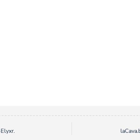
Elyxr.
laCava.