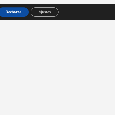
Rechazar
Ajustes
tacto
elcomensal.com