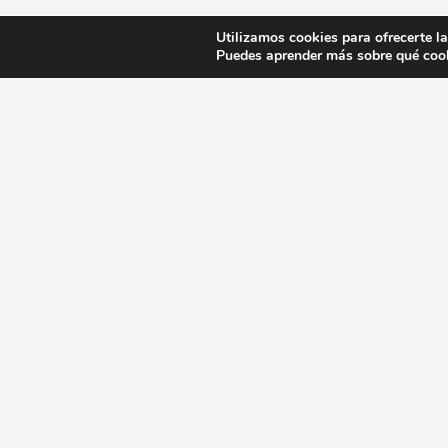
Utilizamos cookies para ofrecerte l
Puedes aprender más sobre qué cook
Guía gastronómica en Sevilla
Recetas típicas en Sevilla