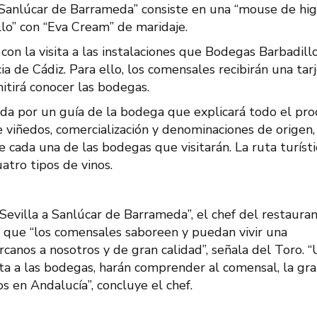
 Sanlúcar de Barrameda” consiste en una “mouse de hi
llo” con “Eva Cream” de maridaje.
con la visita a las instalaciones que Bodegas Barbadill
a de Cádiz. Para ello, los comensales recibirán una tar
mitirá conocer las bodegas.
cida por un guía de la bodega que explicará todo el pr
de viñedos, comercialización y denominaciones de origen, 
e cada una de las bodegas que visitarán. La ruta turísti
atro tipos de vinos.
Sevilla a Sanlúcar de Barrameda”, el chef del restaura
o que “los comensales saboreen y puedan vivir una
canos a nosotros y de gran calidad”, señala del Toro. 
ita a las bodegas, harán comprender al comensal, la gr
s en Andalucía”, concluye el chef.