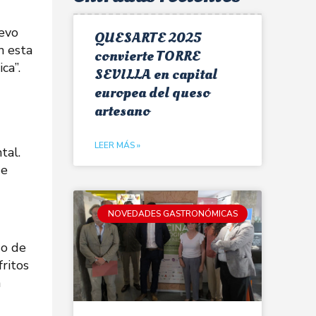
uevo
QUESARTE 2025
n esta
convierte TORRE
ca”.
SEVILLA en capital
europea del queso
artesano
LEER MÁS »
tal.
de
NOVEDADES GASTRONÓMICAS
so de
ritos
n