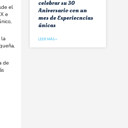
celebrar su 30
sde el
Aniversario con un
IX e
mes de Experiecncias
nico,
únicas
 la
LEER MÁS »
uqueña,
a de
ás