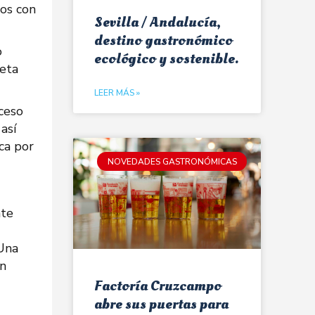
gos con
Sevilla / Andalucía,
destino gastronómico
o
ecológico y sostenible.
jeta
LEER MÁS »
oceso
así
ca por
NOVEDADES GASTRONÓMICAS
nte
“Una
an
Factoría Cruzcampo
abre sus puertas para