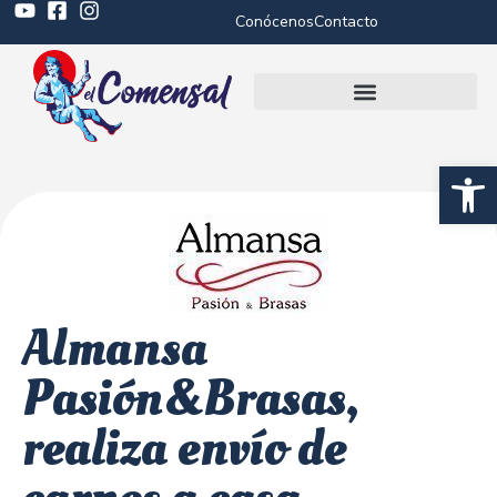
Conócenos
Contacto
Abrir 
Almansa
Pasión&Brasas,
realiza envío de