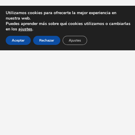
Utilizamos cookies para ofrecerte la mejor experiencia en
nuestra web.
Puedes aprender más sobre qué cookies utilizamos o cambiarlas
en los
ajustes
.
Aceptar
Rechazar
Ajustes
Contacto
Enalces
Guía
info@elcomensal.com
destacados
gastronómica
Bares y
en Sevilla
Restaurantes
Recetas
Actualidad
típicas en
Entrevistas