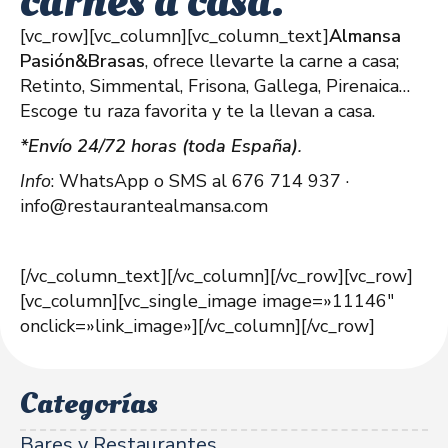
carnes a casa.
[vc_row][vc_column][vc_column_text]
Almansa
Pasión&Brasas
, ofrece llevarte la carne a casa;
Retinto, Simmental, Frisona, Gallega, Pirenaica…
Escoge tu raza favorita y te la llevan a casa.
*Envío 24/72 horas (toda España)
.
Info
: WhatsApp o SMS al 676 714 937 ·
info@restaurantealmansa.com
[/vc_column_text][/vc_column][/vc_row][vc_row]
[vc_column][vc_single_image image=»11146″
onclick=»link_image»][/vc_column][/vc_row]
Categorías
Bares y Restaurantes