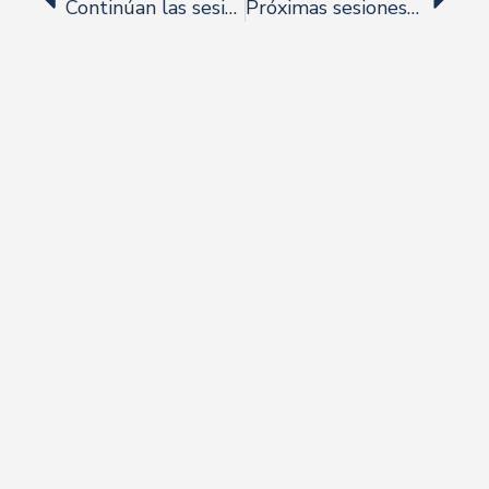
Continúan las sesiones de expertos en hostelería, de BartalentLab.
Próximas sesiones por expertos en hostelería, de BartalentLab.