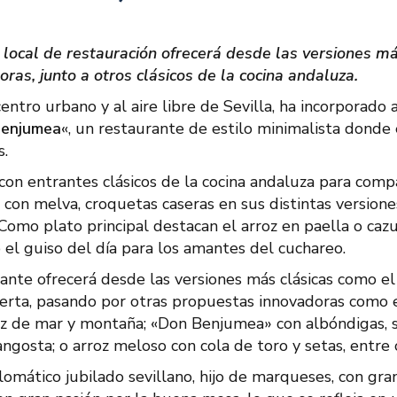
 local de restauración ofrecerá desde las versiones m
ras, junto a otros clásicos de la cocina andaluza.
tro urbano y al aire libre de Sevilla, ha incorporado 
enjumea
«, un restaurante de estilo minimalista donde 
s.
on entrantes clásicos de la cocina andaluza para compa
»
con melva, croquetas caseras en sus distintas versione
Como plato principal destacan el arroz en paella o cazu
o el guiso del día para los amantes del cuchareo.
ante ofrecerá desde las versiones más clásicas como el
huerta, pasando por otras propuestas innovadoras como 
rroz de mar y montaña; «Don Benjumea» con albóndigas, 
ngosta; o arroz meloso con cola de toro y setas, entre 
lomático jubilado sevillano, hijo de marqueses, con gr