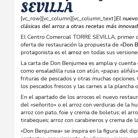
SEVILLA
[vc_row][vc_column][vc_column_text]
El nuevo
clásicas del arroz a otras recetas más innovado
El Centro Comercial TORRE SEVILLA, primer cen
oferta de restauración la propuesta de «
Don B
protagonista es el
arroz
en todas sus versione
La carta de Don Benjumea es amplia y cuenta c
como ensaladilla rusa con atún,
«papas aliñás
frituras de pescados y otras muchas opciones. 
los pescados frescos y las carnes a la plancha 
En el apartado de los arroces el nuevo restaur
del «señorito» o el arroz con verduras de la 
arroz con pato, foie y crema de boletus; el a
tirabeques; arroz con carabineros y crema de la
«Don Benjumea» se inspira en la figura del dip