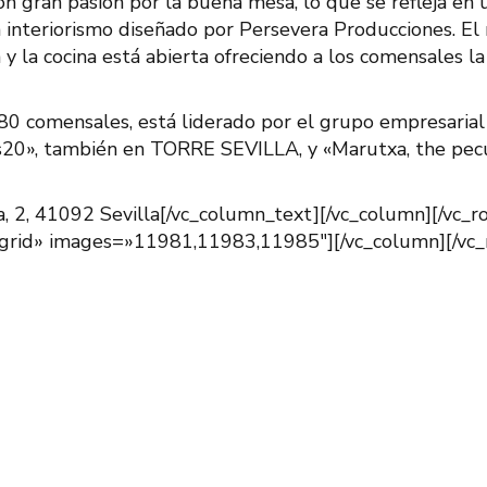
on gran pasión por la buena mesa, lo que se refleja en 
 un interiorismo diseñado por Persevera Producciones. El
 y la cocina está abierta ofreciendo a los comensales la
0 comensales, está liderado por el grupo empresarial
jas20», también en TORRE SEVILLA, y «Marutxa, the pecu
, 2, 41092 Sevilla[/vc_column_text][/vc_column][/vc_r
_grid» images=»11981,11983,11985″][/vc_column][/vc