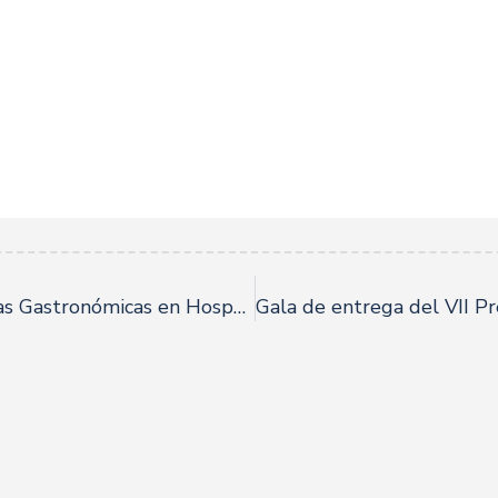
Disfruta de las nuevas Experiencias Gastronómicas en Hospes Las Casas del Rey de Baeza.