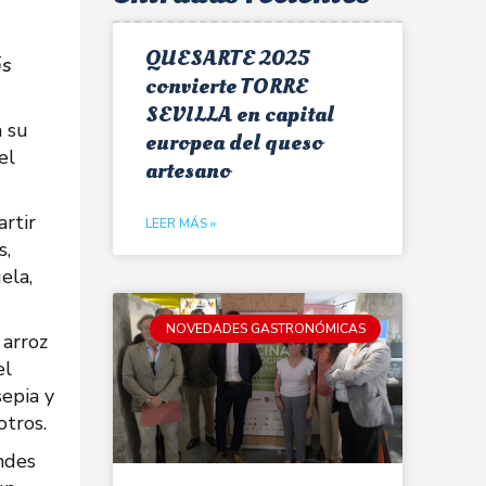
QUESARTE 2025
ás
convierte TORRE
SEVILLA en capital
a su
europea del queso
el
artesano
rtir
LEER MÁS »
s,
ela,
NOVEDADES GASTRONÓMICAS
 arroz
el
sepia y
otros.
andes