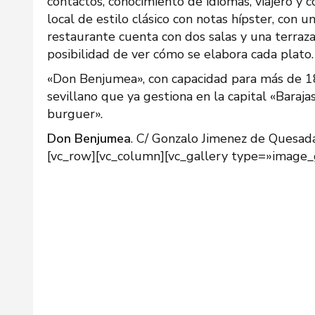
contactos, conocimiento de idiomas, viajero y c
local de estilo clásico con notas hípster, con
restaurante cuenta con dos salas y una terraza
posibilidad de ver cómo se elabora cada plato.
«Don Benjumea», con capacidad para más de 18
sevillano que ya gestiona en la capital «Bara
burguer».
Don Benjumea
. C/ Gonzalo Jimenez de Quesada
[vc_row][vc_column][vc_gallery type=»image