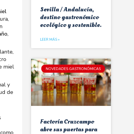
Sevilla / Andalucía,
iel
destino gastronómico
ura,
ecológico y sostenible.
n
 año
,
LEER MÁS »
lante,
tro
e miel
NOVEDADES GASTRONÓMICAS
nal y
lud de
s
Factoría Cruzcampo
abre sus puertas para
, como