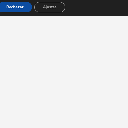
Rechazar
Ajustes
tacto
elcomensal.com