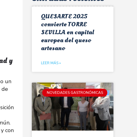
QUESARTE 2025
convierte TORRE
SEVILLA en capital
europea del queso
artesano
ad y
LEER MÁS »
do un
o de
NOVEDADES GASTRONÓMICAS
sición
mún.
y con