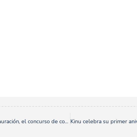
Ecovalia pone en marcha BioRestauración, el concurso de cocina ecológica