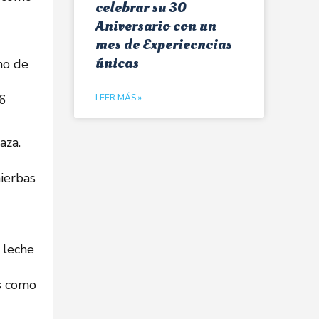
celebrar su 30
Aniversario con un
mes de Experiecncias
únicas
mo de
 6
LEER MÁS »
aza.
hierbas
 leche
s como