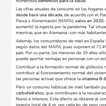
numerosos
beneficios para la salud
.
Las cifras anuales de consumo en los hogares
desde hace una década
, de acuerdo con el Pa
Pesca y Alimentación (MAPA),
salvo en 2020,
aumentó la ingesta por la pandemia. Tal situa
mientras que en Alemania -con más habitantes-
Además, los consumidores de miel en España ti
según datos del MAPA, pues suponen el 71,4%
país. Por su parte, los menores de 35 años só
puede aportar ventajas en personas con un esti
Contribuir a la formación normal de glóbulos ro
contribuir al funcionamiento normal del sistem
las personas activas que ofrece la
vitamina B-6
Pero un consumo habitual de miel también 
carbohidratos
, que contribuyen a la recuperac
físicos e intensos. Este efecto se obtiene al 
ingesta total de 4 gr. por cada kg. de peso cor