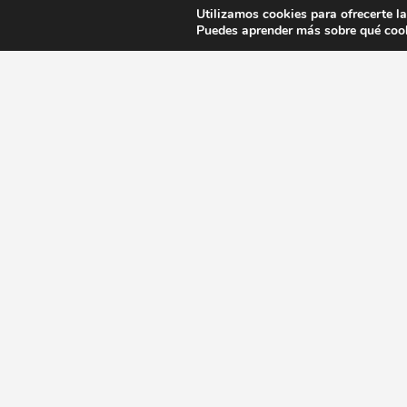
Utilizamos cookies para ofrecerte l
Puedes aprender más sobre qué cook
Guía gastronómica en Sevilla
Recetas típicas en Sevilla