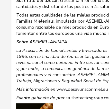
Sustituto del azúcar
: Utilizar la miel como su
cantidades y disfrutar de los postres más salu
Todas estas cualidades de las mieles produci
Familias Mielenials, impulsada por
ASEMIEL-A
consumo razonable de miel producida en Europa
fomentar entre los europeos una vida mucho m
Sobre ASEMIEL-ANIMPA
La Asociación de Comerciantes y Envasadores 
1996, con la finalidad de representar, gestiona
nivel nacional como europeo. Entre sus funcio
y, por ende, la comunicación genérica de la mie
profesionales y el consumidor. ASEMIEL-ANIMPA
Trabajo, Migraciones y Seguridad Social de Es
Más información
en
www.desayunaconmiel.eu
Fuente
gabinete de prensa
thetacticsgroup.c