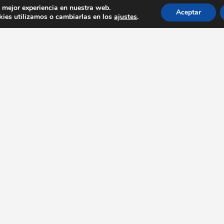
a mejor experiencia en nuestra web.
Aceptar
ies utilizamos o cambiarlas en los
ajustes
.
Enalces destacados
Con
Bares y Restaurantes
info@
Actualidad
Entrevistas
Recetas
Rutas gastronómicas
Guías publicadas
Vídeos
Conócenos