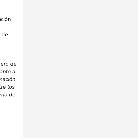
ación
o de
rero de
tanto a
mación
re los
rio de