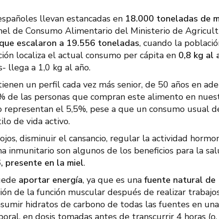
 españoles llevan estancadas en
18.000 toneladas de m
nel de Consumo Alimentario del Ministerio de Agricult
 que escalaron a 19.556 toneladas
, cuando la població
ción localiza el actual consumo per cápita en
0,8 kg al
 llega a 1,0 kg al año.
enen un perfil cada vez más senior, de 50 años en ade
 de las personas que compran este alimento en nues
lo representan el 5,5%, pese a que un consumo usual d
lo de vida activo.
jos, disminuir el cansancio, regular la actividad hormo
a inmunitario son algunos de los beneficios para la sa
, presente en la miel
.
puede
aportar energía
, ya que es una
fuente natural de
ión de la función muscular después de realizar trabajo
consumir hidratos de carbono de todas las fuentes en una
poral, en dosis tomadas antes de transcurrir 4 horas (o