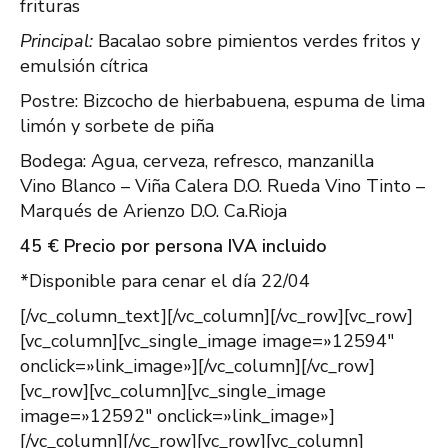
frituras
Principal:
Bacalao sobre pimientos verdes fritos y
emulsión cítrica
Postre: Bizcocho de hierbabuena, espuma de lima
limón y sorbete de piña
Bodega: Agua, cerveza, refresco, manzanilla
Vino Blanco – Viña Calera D.O. Rueda Vino Tinto –
Marqués de Arienzo D.O. Ca.Rioja
45 € Precio por persona IVA incluido
*Disponible para cenar el día 22/04
[/vc_column_text][/vc_column][/vc_row][vc_row]
[vc_column][vc_single_image image=»12594″
onclick=»link_image»][/vc_column][/vc_row]
[vc_row][vc_column][vc_single_image
image=»12592″ onclick=»link_image»]
[/vc_column][/vc_row][vc_row][vc_column]