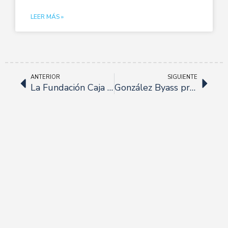
LEER MÁS »
ANTERIOR
SIGUIENTE
La Fundación Caja Rural y la Fundación Cámara y rinden un homenaje a Juan Robles y al restaurante El Rinconcillo
González Byass presenta Tío Pepe Fino en Rama 2023 en Sevilla