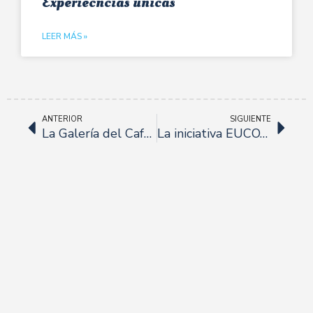
Experiecncias únicas
LEER MÁS »
ANTERIOR
SIGUIENTE
La Galería del Café, la única “SPECIALTY COFFEE” en Osuna se plantea abrir nuevas galerías en provincias como Málaga y Sevilla
La iniciativa EUCOTTON presentada por todo lo alto en Sevilla, con un gran evento para impulsar al sector algodonero.