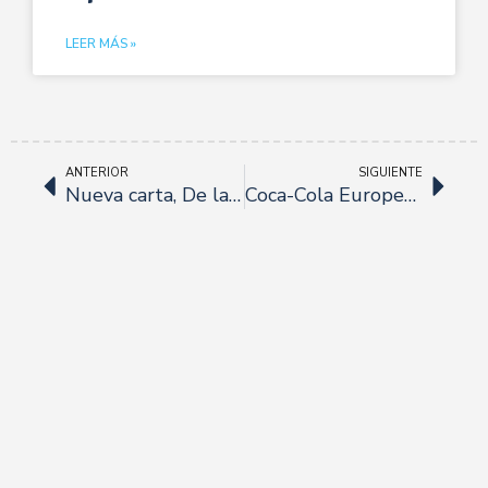
LEER MÁS »
ANTERIOR
SIGUIENTE
Nueva carta, De la O Restaurante.
Coca-Cola European Partners incorpora vehículos híbridos en su flota comercial para reducir su impacto ambiental.