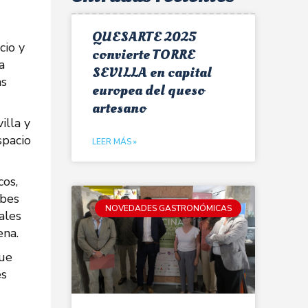
QUESARTE 2025
cio y
convierte TORRE
a
SEVILLA en capital
as
europea del queso
artesano
illa y
spacio
LEER MÁS »
cos,
ebes
NOVEDADES GASTRONÓMICAS
ales
ena.
que
es