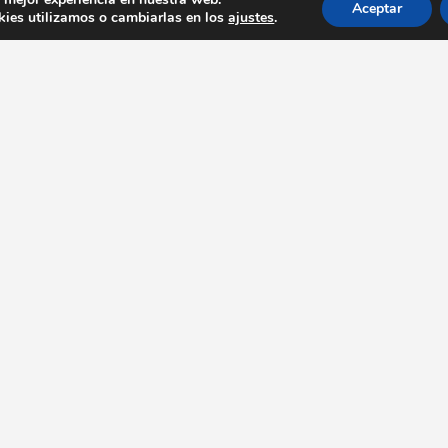
Aceptar
ies utilizamos o cambiarlas en los
ajustes
.
Enalces destacados
Con
Bares y Restaurantes
info@
Actualidad
Entrevistas