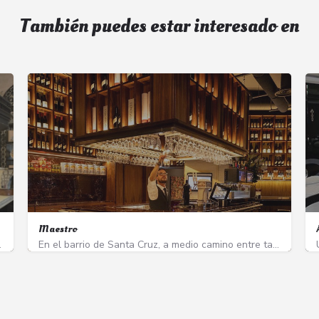
También puedes estar interesado en
Maestro
el hotel Don Ramón Ali…
En el barrio de Santa Cruz, a medio camino entre taberna y despacho de vinos, nace Maestro. Con casi 200…
Calle Alemanes