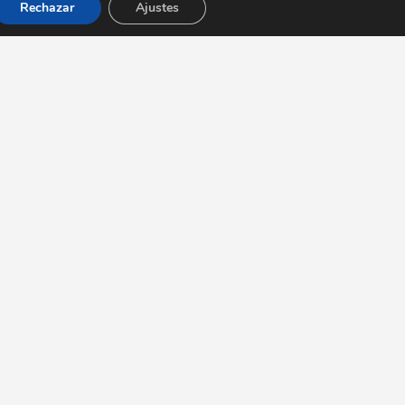
Rechazar
Ajustes
tacto
elcomensal.com