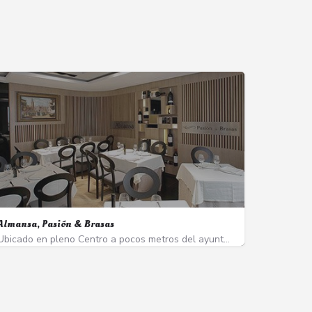
Almansa, Pasión & Brasas
Ubicado en pleno Centro a pocos metros del ayuntamiento de Sevilla, Restaurante Almansa, Pasión &…
955 648 718
Calle Albareda